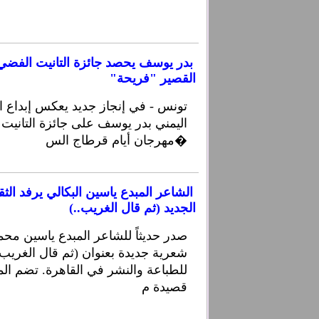
بدر يوسف يحصد جائزة التانيت الفضي
القصير "فريحة"
تونس - في إنجاز جديد يعكس إبداع 
اليمني بدر يوسف على جائزة التانيت 
مهرجان أيام قرطاج الس�
الشاعر المبدع ياسين البكالي يرفد الثق
الجديد (ثم قال الغريب..)
صدر حديثاً للشاعر المبدع ياسين محم
شعرية جديدة بعنوان (ثم قال الغريب
قصيدة م