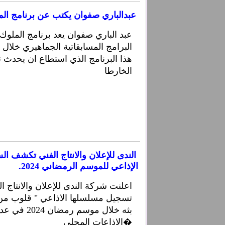
عبدالباري صفوان يكتب عن برنامج المل
عبد الباري صفوان يعد برنامج الملو
البرامج المسابقاتية الجماهيري خلال
هذا البرنامج الذي استطاع ان يحدث ت
الخارطا
الندى للإعلان والانتاج الفني تكشف ا
الإذاعي للموسم الرمضاني 2024.
اعلنت شركة الندى للإعلان والانتاج الف
تسجيل مسلسلها الاذاعي " قلوب من 
بثه خلال موسم ر
الاذاعات المحلي�