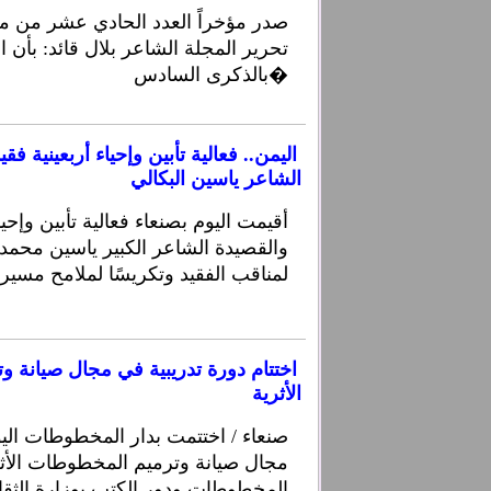
صدر مؤخراً العدد الحادي عشر من م
تحرير المجلة الشاعر بلال قائد: بأن 
بالذكرى السادس�
اليمن.. فعالية تأبين وإحياء أربعينية ف
الشاعر ياسين البكالي
أقيمت اليوم بصنعاء فعالية تأبين وإحيا
والقصيدة الشاعر الكبير ياسين محمد ال
لمناقب الفقيد وتكريسًا لملامح مسيرت
اختتام دورة تدريبية في مجال صيانة 
الأثرية
صنعاء / اختتمت بدار المخطوطات اليو
مجال صيانة وترميم المخطوطات الأثر
المخطوطات ودور الكتب بوزارة الثقا