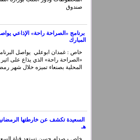
صندوق
برنامج «الصراحة راحة» الإذاعي يوا
المبارك
خاص : غمدان ابوعلي يواصل البرنام
«الصراحة راحة» الذي يذاع على اثير 
المحلية بصنعاء تميزه خلال شهر رمضا
هـ
خاص - صدام حسن تستعد قناة السعيدة