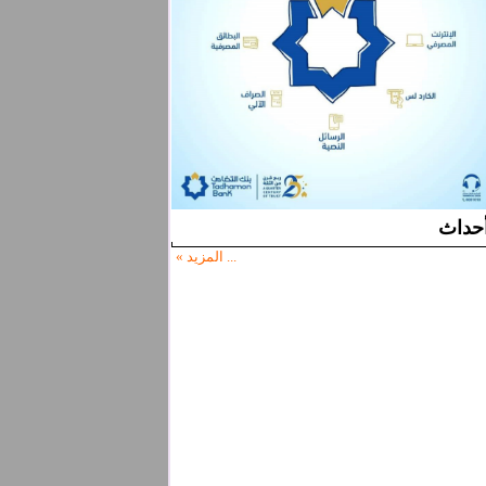
حداث
... المزيد »