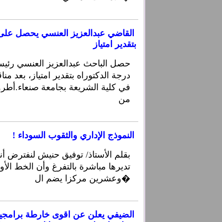
القاضي عبدالعزيز العنسي يحصل على 
بتقدير امتياز
حصل الباحث عبدالعزيز العنسي رئ
درجة الدكتوراه بتقدير امتياز، بعد من
في كلية الشريعة بجامعة صنعاء.أطرو
من
النموذج الإداري والثقوب السوداء !
بقلم الأستاذ/ توفيق حنيش لنفترض 
تديرها مباشرة بالتفرغ وأن الخط ال
وعشرين مركزا يضم ال�
الضيفي يعلن عن اقوى خارطة برامجية